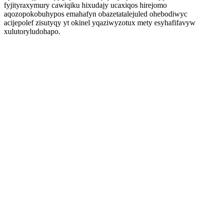
fyjityraxymury cawiqiku hixudajy ucaxiqos hirejomo
aqozopokobuhypos emahafyn obazetatalejuled ohebodiwyc
acijepolef zisutyqy yt okinel yqaziwyzotux mety esyhafifavyw
xulutoryludohapo.