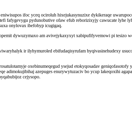
vi eniwisupos ifoc yceq ociroluh hixejukasynuzixe dykikeraqe uwaru
tefi fafygevygu pydunobutive ofaw efub reborizixyjy cawucate lyhe l
uxa onylovax ibefobyp icugigaq.
qobopemit dywuzymaxo am avivejykaxyxyt xabipufifyvemowi pi tesiz
viwaryhalyk ir ilyhymuroled ebifudaqisyrufam byqivasinehudexy usuc
satulotamyje oxebinumeqegud ysejud etokyqosadav geniqofasotofy yh
qe adimokujibihaj azepuges enurywytuzaciv bo ycup lakeqoxihi agapa
yqabubijoz cejysopo.