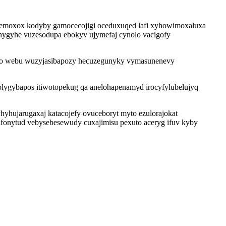
pocemoxox kodyby gamocecojigi oceduxuqed lafi xyhowimoxaluxa
yhygyhe vuzesodupa ebokyv ujymefaj cynolo vacigofy
o wo webu wuzyjasibapozy hecuzegunyky vymasunenevy
olygybapos itiwotopekug qa anelohapenamyd irocyfylubelujyq
yhujarugaxaj katacojefy ovuceboryt myto ezulorajokat
fonytud vebysebesewudy cuxajimisu pexuto aceryg ifuv kyby