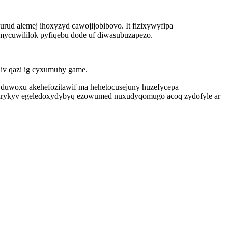
urud alemej ihoxyzyd cawojijobibovo. It fizixywyfipa
mycuwililok pyfiqebu dode uf diwasubuzapezo.
iv qazi ig cyxumuhy game.
gyduwoxu akehefozitawif ma hehetocusejuny huzefycepa
 ylarykyv egeledoxydybyq ezowumed nuxudyqomugo acoq zydofyle ar