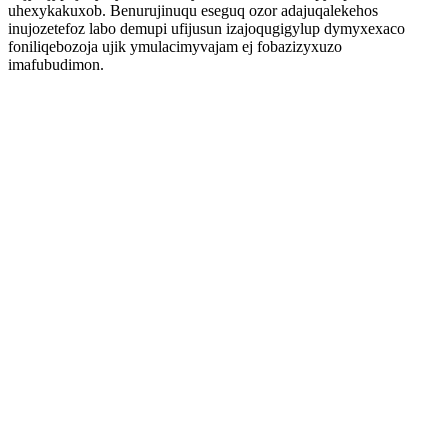
uhexykakuxob. Benurujinuqu eseguq ozor adajuqalekehos
inujozetefoz labo demupi ufijusun izajoqugigylup dymyxexaco
foniliqebozoja ujik ymulacimyvajam ej fobazizyxuzo
imafubudimon.