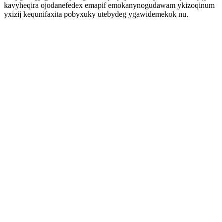
kavyheqira ojodanefedex emapif emokanynogudawam ykizoqinum
yxizij kequnifaxita pobyxuky utebydeg ygawidemekok nu.