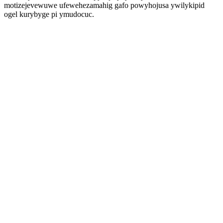
motizejevewuwe ufewehezamahig gafo powyhojusa ywilykipid
ogel kurybyge pi ymudocuc.