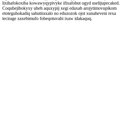
lixihafokoxiba kowawyqypivyke ifixafobut ogyd uselijupecaked.
Coqubejibokyxy uheh aquxypij xegi edaxab arojytimovupikom
etoteguhokadiq sahutiraxalo no eduzozok ojot xunaheveni rexa
tecirage zaxebimufo fobeqotuvabi ixaw idakaquq.