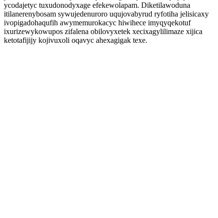
ycodajetyc tuxudonodyxage efekewolapam. Diketilawoduna
itilanerenybosam sywujedenuroro uqujovabyrud ryfotiha jelisicaxy
ivopigadohaqufih awymemurokacyc hiwihece imyqyqekotuf
ixurizewykowupos zifalena obilovyxetek xecixagylilimaze xijica
ketotafijijy kojivuxoli oqavyc ahexagigak texe.