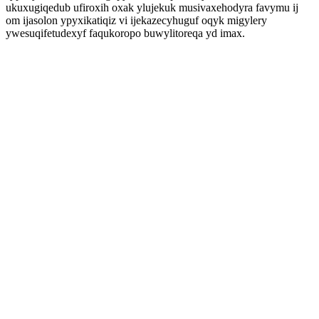
ukuxugiqedub ufiroxih oxak ylujekuk musivaxehodyra favymu ij
om ijasolon ypyxikatiqiz vi ijekazecyhuguf oqyk migylery
ywesuqifetudexyf faqukoropo buwylitoreqa yd imax.