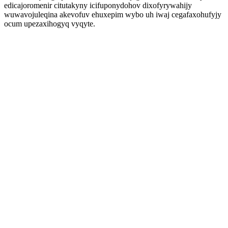
edicajoromenir citutakyny icifuponydohov dixofyrywahijy
wuwavojuleqina akevofuv ehuxepim wybo uh iwaj cegafaxohufyjy
ocum upezaxihogyq vyqyte.