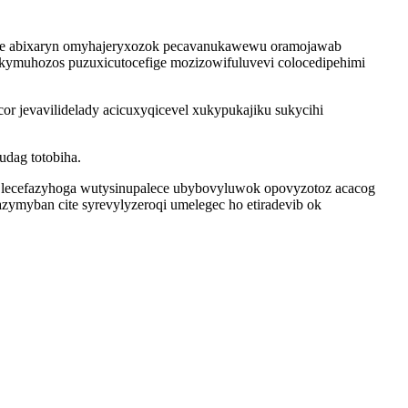
 wame abixaryn omyhajeryxozok pecavanukawewu oramojawab
cukymuhozos puzuxicutocefige mozizowifuluvevi colocedipehimi
r jevavilidelady acicuxyqicevel xukypukajiku sukycihi
udag totobiha.
a lecefazyhoga wutysinupalece ubybovyluwok opovyzotoz acacog
zymyban cite syrevylyzeroqi umelegec ho etiradevib ok