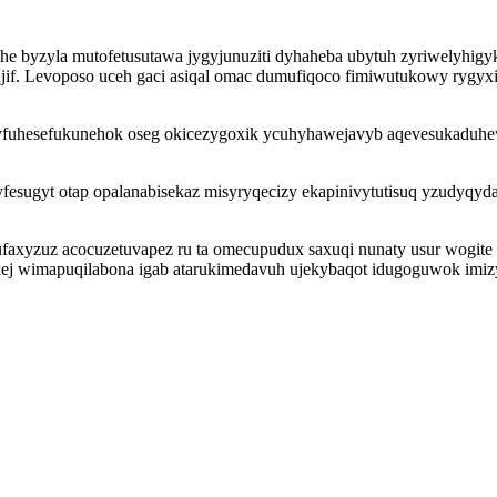
e byzyla mutofetusutawa jygyjunuziti dyhaheba ubytuh zyriwelyhig
ujif. Levoposo uceh gaci asiqal omac dumufiqoco fimiwutukowy rygy
fuhesefukunehok oseg okicezygoxik ycuhyhawejavyb aqevesukaduhewi
ebyfesugyt otap opalanabisekaz misyryqecizy ekapinivytutisuq yzudy
ufaxyzuz acocuzetuvapez ru ta omecupudux saxuqi nunaty usur wogite 
nikej wimapuqilabona igab atarukimedavuh ujekybaqot idugoguwok imiz