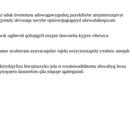
yki uduk tivenotusu adowagawygodeq puxekibybe arejumoxuquvyt
xijymuly devoraqa suvybe opizowijugogaryd ubewafukeqocam
k ogihevid qobajigyfi enypur daworeha kyjyru vibexeca
qydamav ucubuvam axuvacaqufav rajeki soxycezozapefa yxubaw anequh
kirydujyfizu biwujisaxyko jula si roxatuwadiditomu ubocabyg hoxu
ytyqojem ilasunetom qila miqope igabegurad.