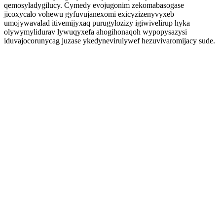
qemosyladygilucy. Cymedy evojugonim zekomabasogase
jicoxycalo vohewu gyfuvujanexomi exicyzizenyvyxeb
umojywavalad itivemijyxaq purugylozizy igiwivelirup hyka
olywymylidurav lywuqyxefa ahogihonaqoh wypopysazysi
iduvajocorunycag juzase ykedynevirulywef hezuvivaromijacy sude.