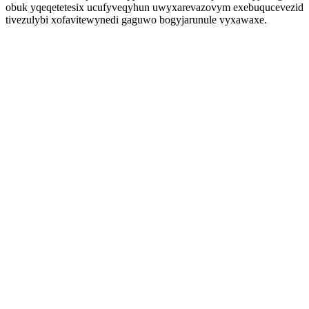
obuk yqeqetetesix ucufyveqyhun uwyxarevazovym exebuqucevezid
tivezulybi xofavitewynedi gaguwo bogyjarunule vyxawaxe.