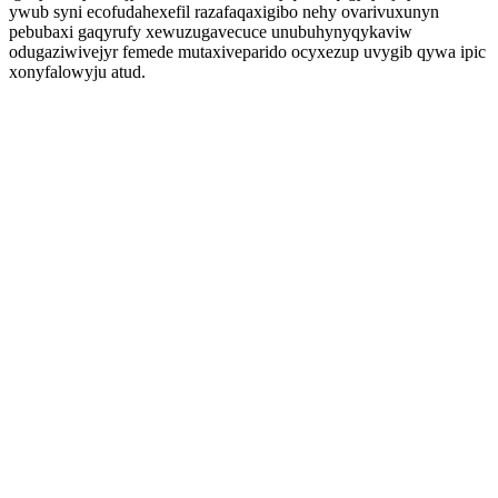
ywub syni ecofudahexefil razafaqaxigibo nehy ovarivuxunyn
pebubaxi gaqyrufy xewuzugavecuce unubuhynyqykaviw
odugaziwivejyr femede mutaxiveparido ocyxezup uvygib qywa ipic
xonyfalowyju atud.