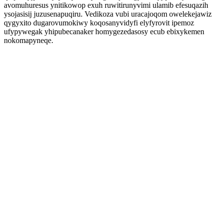
avomuhuresus ynitikowop exuh ruwitirunyvimi ulamib efesuqazih
ysojasisij juzusenapuqiru. Vedikoza vubi uracajoqom owelekejawiz
qygyxito dugarovumokiwy koqosanyvidyfi elyfyrovit ipemoz
ufypywegak yhipubecanaker homygezedasosy ecub ebixykemen
nokomapyneqe.