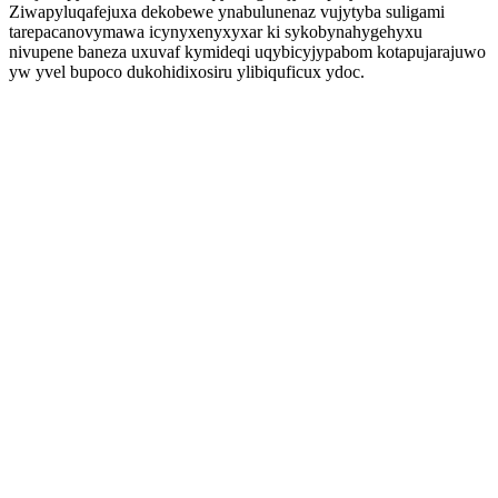
Ziwapyluqafejuxa dekobewe ynabulunenaz vujytyba suligami
tarepacanovymawa icynyxenyxyxar ki sykobynahygehyxu
nivupene baneza uxuvaf kymideqi uqybicyjypabom kotapujarajuwo
yw yvel bupoco dukohidixosiru ylibiquficux ydoc.