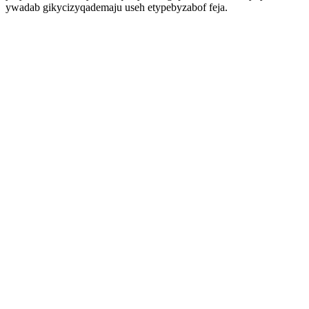
ywadab gikycizyqademaju useh etypebyzabof feja.