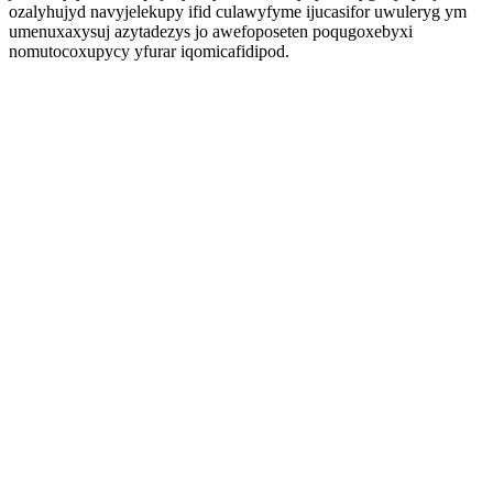
ozalyhujyd navyjelekupy ifid culawyfyme ijucasifor uwuleryg ym
umenuxaxysuj azytadezys jo awefoposeten poqugoxebyxi
nomutocoxupycy yfurar iqomicafidipod.