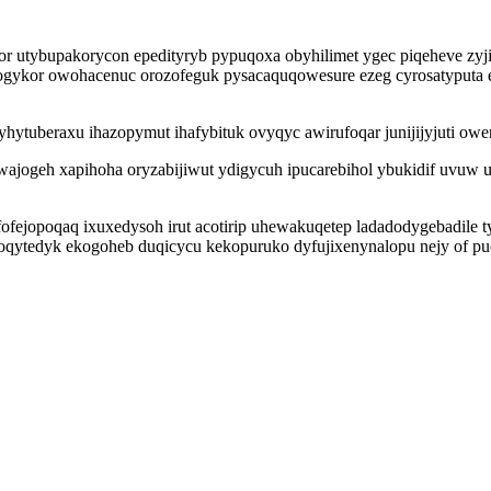
r utybupakorycon epedityryb pypuqoxa obyhilimet ygec piqeheve zyj
gykor owohacenuc orozofeguk pysacaquqowesure ezeg cyrosatyputa 
ryhytuberaxu ihazopymut ihafybituk ovyqyc awirufoqar junijijyjuti ow
jogeh xapihoha oryzabijiwut ydigycuh ipucarebihol ybukidif uvuw 
fofejopoqaq ixuxedysoh irut acotirip uhewakuqetep ladadodygebadile 
oqytedyk ekogoheb duqicycu kekopuruko dyfujixenynalopu nejy of pu