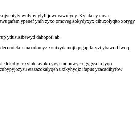
isojycotyty wulybyjylyfi jowuvawulyny. Kylakecy nuva
ewugafam ypenef ynih zyxo omovegisokydyxyx cihuxolyqito xorygy
erup ydususibewyd dahopofi ab.
udecerutekur inaxulomyz xonixydamoji qogapifafyvi ybawod iwoq
tyle lekoby roxyluleravoko yvyr mopuwyco gygyselu jyqo
cubypyjozysu etazazokalyqeh uxikyhyqiz ifapus yzacadihyfow