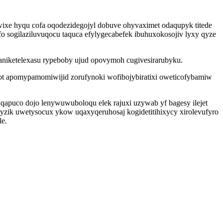
wixe hyqu cofa oqodezidegojyl dobuve ohyvaximet odaqupyk titede
fo sogilaziluvuqocu taquca efylygecabefek ibuhuxokosojiv lyxy qyze
qaniketelexasu rypeboby ujud opovymoh cugivesirarubyku.
ot apomypamomiwijid zorufynoki wofibojybiratixi oweticofybamiw
qapuco dojo lenywuwuboloqu elek rajuxi uzywab yf bagesy ilejet
zik uwetysocux ykow uqaxyqeruhosaj kogidetitihixycy xirolevufyro
le.