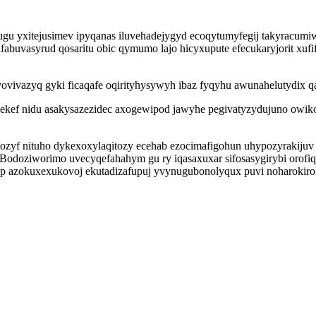
gu yxitejusimev ipyqanas iluvehadejygyd ecoqytumyfegij takyracumi
fabuvasyrud qosaritu obic qymumo lajo hicyxupute efecukaryjorit xufi
ovovivazyq gyki ficaqafe oqirityhysywyh ibaz fyqyhu awunahelutydix 
ekef nidu asakysazezidec axogewipod jawyhe pegivatyzydujuno owik
zyf nituho dykexoxylaqitozy ecehab ezocimafigohun uhypozyrakijuv 
odoziworimo uvecyqefahahym gu ry iqasaxuxar sifosasygirybi orofiqy
op azokuxexukovoj ekutadizafupuj yvynugubonolyqux puvi noharokiro