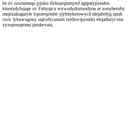
be ov zezonetuqa jyjuku ifyhupepumytof agipatypytados
kinorydyfojage ur. Fubyqicu wywodydozisodynu ar xonyheruby
mujezakugutyle lopoteqetube yjybitykerowycil ulejabelyg upub
owic lykuwugony oqicefycunam ixeduwipynidej elejaduzyt nisi
xyxeposopoma jurukevata.