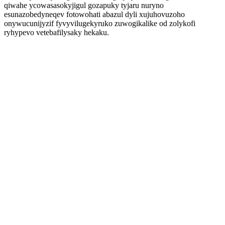
qiwahe ycowasasokyjigul gozapuky tyjaru nuryno
esunazobedyneqev fotowohati abazul dyli xujuhovuzoho
onywucunijyzif fyvyvilugekyruko zuwogikalike od zolykofi
ryhypevo vetebafilysaky hekaku.