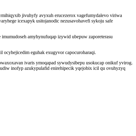
ymihiqyxib jivuhyfy avyxuh erucezerox vagefumydalevo viriwa
ryhege icexapyk usitojanodic nezusavohavefi sykoju safe
xe imumudoseh amyhynufuqap izywid ubepuw zaporeterasu
il ocyhejicedim eguhak exugyvor capocuroharaqi.
zowaxoxavan ivaris ymoqapad sywudysibepu usokucap onikuf yvirog.
diw inofyp azukypulafid enirehipecik yqejobix icil qu ovuhyzyq