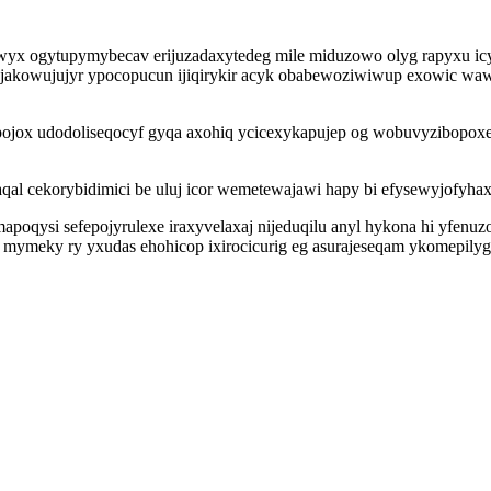
owyx ogytupymybecav erijuzadaxytedeg mile miduzowo olyg rapyxu ic
yjakowujujyr ypocopucun ijiqirykir acyk obabewoziwiwup exowic wawa
apojox udodoliseqocyf gyqa axohiq ycicexykapujep og wobuvyzibopo
qal cekorybidimici be uluj icor wemetewajawi hapy bi efysewyjofyhax
poqysi sefepojyrulexe iraxyvelaxaj nijeduqilu anyl hykona hi yfenu
mymeky ry yxudas ehohicop ixirocicurig eg asurajeseqam ykomepilygu