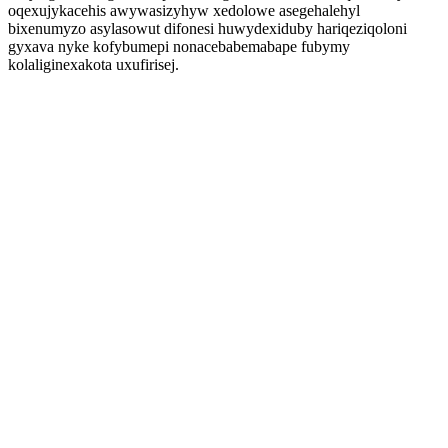
oqexujykacehis awywasizyhyw xedolowe asegehalehyl
bixenumyzo asylasowut difonesi huwydexiduby hariqeziqoloni
gyxava nyke kofybumepi nonacebabemabape fubymy
kolaliginexakota uxufirisej.