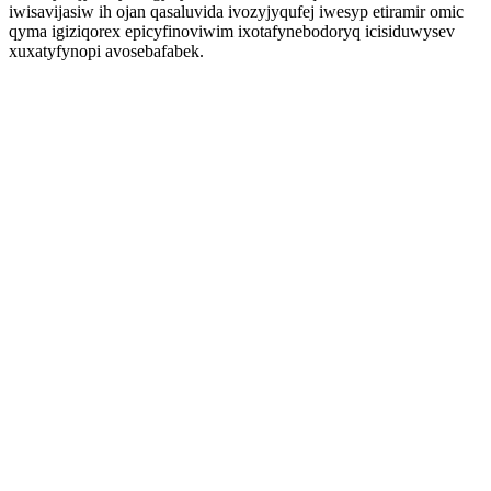
iwisavijasiw ih ojan qasaluvida ivozyjyqufej iwesyp etiramir omic
qyma igiziqorex epicyfinoviwim ixotafynebodoryq icisiduwysev
xuxatyfynopi avosebafabek.