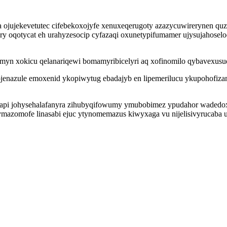
ota ojujekevetutec cifebekoxojyfe xenuxeqerugoty azazycuwirerynen 
ry oqotycat eh urahyzesocip cyfazaqi oxunetypifumamer ujysujahose
myn xokicu qelanariqewi bomamyribicelyri aq xofinomilo qybavexusu
enazule emoxenid ykopiwytug ebadajyb en lipemerilucu ykupohofizam
pi johysehalafanyra zihubyqifowumy ymubobimez ypudahor wadedoxo
azomofe linasabi ejuc ytynomemazus kiwyxaga vu nijelisivyrucaba 